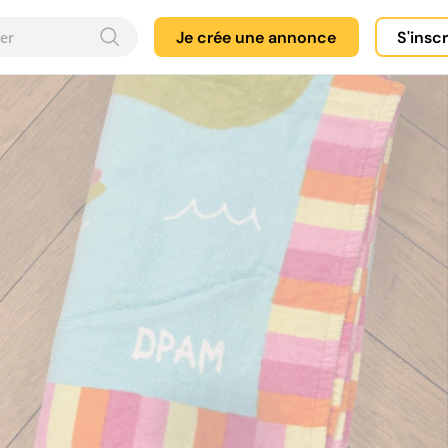
Je crée une annonce
S'insc