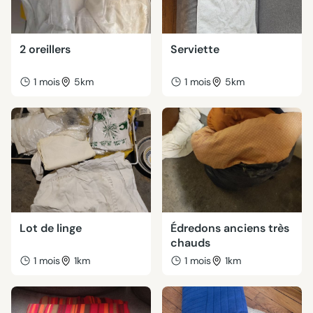
2 oreillers
Serviette
1 mois
5km
1 mois
5km
Lot de linge
Édredons anciens très
chauds
1 mois
1km
1 mois
1km