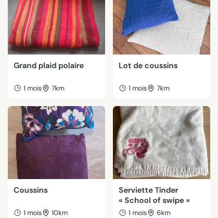
Grand plaid polaire
Lot de coussins
1 mois
7km
1 mois
7km
Coussins
Serviette Tinder
« School of swipe »
1 mois
10km
1 mois
6km