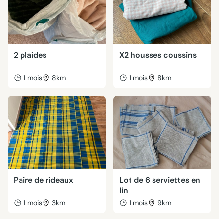
2 plaides
X2 housses coussins
1 mois
8km
1 mois
8km
Paire de rideaux
Lot de 6 serviettes en
lin
1 mois
3km
1 mois
9km