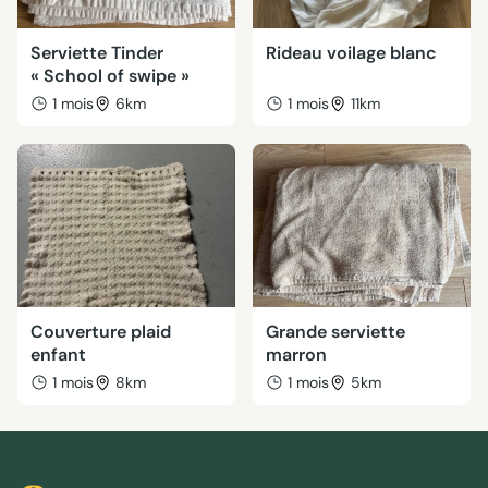
Serviette Tinder
Rideau voilage blanc
« School of swipe »
1 mois
6km
1 mois
11km
Couverture plaid
Grande serviette
enfant
marron
1 mois
8km
1 mois
5km