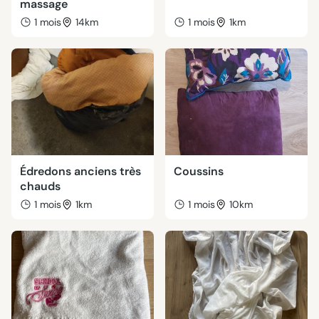
massage
1 mois
14km
1 mois
1km
Édredons anciens très
Coussins
chauds
1 mois
1km
1 mois
10km