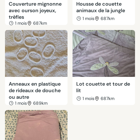
Couverture mignonne
Housse de couette
avec ourson joyeux,
animaux de la jungle
trèfles
1 mois
687km
1 mois
687km
Anneaux en plastique
Lot couette et tour de
de rideaux de douche
lit
ou autre
1 mois
687km
1 mois
689km