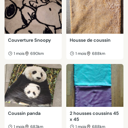
Couverture Snoopy
Housse de coussin
1 mois
690km
1 mois
688km
Coussin panda
2 housses coussins 45
x 45
1 mois
683km
1 mois
688km