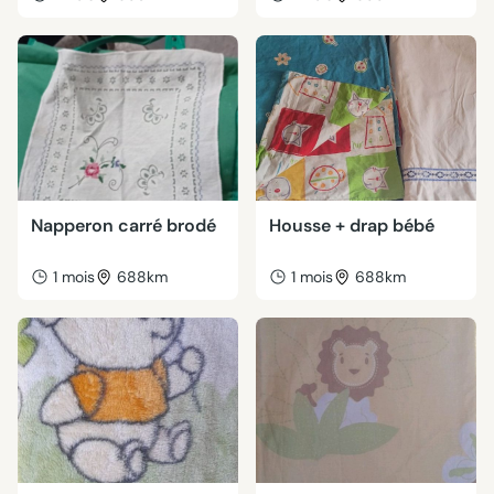
Napperon carré brodé
Housse + drap bébé
1 mois
688km
1 mois
688km