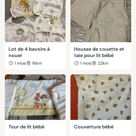
Lot de 4 bavoirs à
Housse de couette et
nouer
taie pour lit bébé
1 mois
16km
1 mois
22km
Tour de lit bébé
Couverture bébé