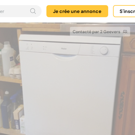
Je crée une annonce
S'insc
Contacté par 2 Geevers