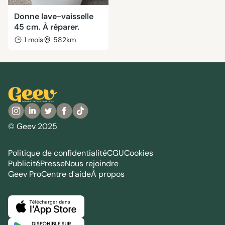
Donne lave-vaisselle
45 cm. À réparer.
1 mois
582km
© Geev 2025
Politique de confidentialité
CGU
Cookies
Publicité
Presse
Nous rejoindre
Geev Pro
Centre d'aide
À propos