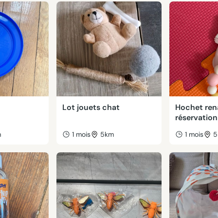
Lot jouets chat
Hochet ren
réservation
m
1 mois
5km
1 mois
5