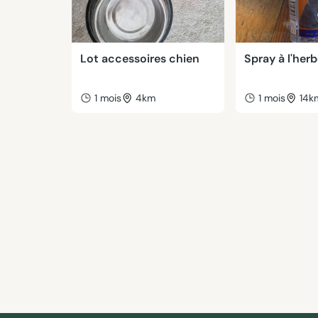
Lot accessoires chien
Spray à l'her
1 mois
4km
1 mois
14k