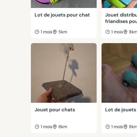
Lot de jouets pour chat
Jouet distrib
friandises po
1 mois
5km
1 mois
8k
Jouet pour chats
Lot de jouets
1 mois
8km
1 mois
8k