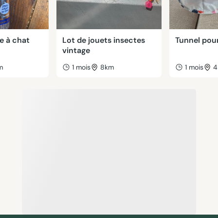
be à chat
Lot de jouets insectes
Tunnel pou
vintage
m
1 mois
8km
1 mois
4