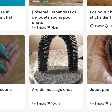
uteur
(Réservé Fernanda) Lot
Lot pour ch
ur chat
de jouets souris pour
sticks dent
chats
m
1 mois
1
1 mois
7km
 souris
Arc de massage chat
Jouet pour
m
1 mois
10km
1 mois
3