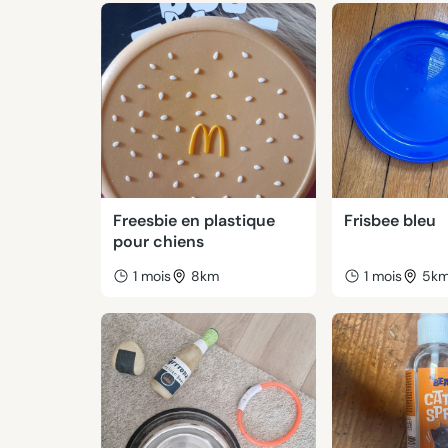
Freesbie en plastique
Frisbee bleu
pour chiens
1 mois
8km
1 mois
5k