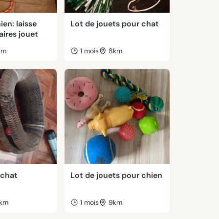
ien: laisse
Lot de jouets pour chat
aires jouet
km
1 mois
8km
 chat
Lot de jouets pour chien
km
1 mois
9km