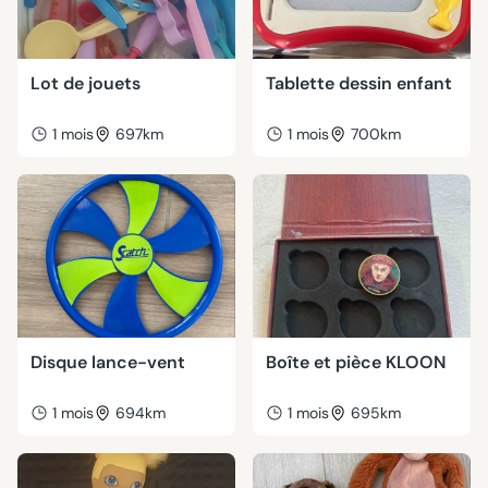
Lot de jouets
Tablette dessin enfant
1 mois
697km
1 mois
700km
Disque lance-vent
Boîte et pièce KLOON
1 mois
694km
1 mois
695km