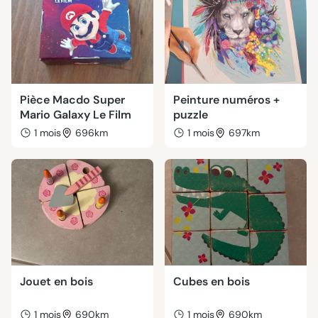
Pièce Macdo Super
Peinture numéros +
Mario Galaxy Le Film
puzzle
1 mois
696km
1 mois
697km
Jouet en bois
Cubes en bois
1 mois
690km
1 mois
690km