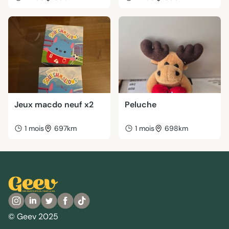
Jeux macdo neuf x2
Peluche
1 mois
697km
1 mois
698km
© Geev 2025