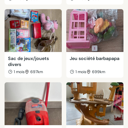
Sac de jeux/jouets
Jeu société barbapapa
divers
1 mois
697km
1 mois
699km