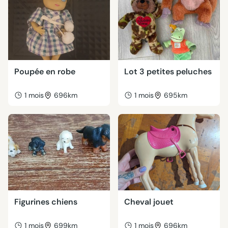
Poupée en robe
Lot 3 petites peluches
1 mois
696km
1 mois
695km
Figurines chiens
Cheval jouet
1 mois
699km
1 mois
696km