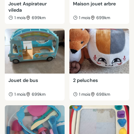
Jouet Aspirateur
Maison jouet arbre
vileda
1 mois
699km
1 mois
699km
Jouet de bus
2 peluches
1 mois
699km
1 mois
698km