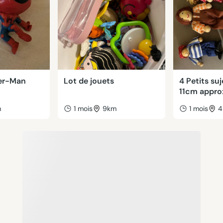
der-Man
Lot de jouets
4 Petits suj
11cm approx
m
1 mois
9km
1 mois
4