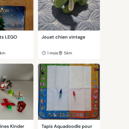
ets LEGO
Jouet chien vintage
km
1 mois
5km
rines Kinder
Tapis Aquadoodle pour