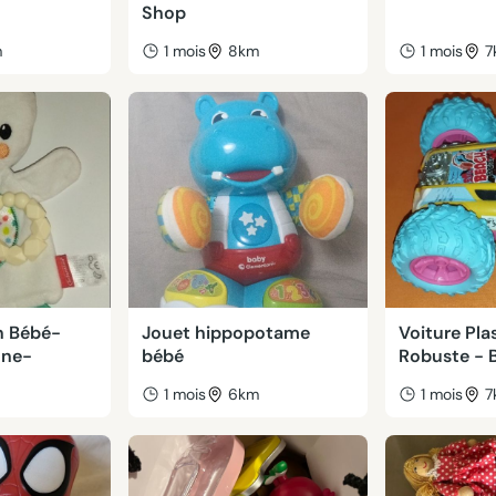
Shop
m
1 mois
8km
1 mois
7
n Bébé-
Jouet hippopotame
Voiture Pla
one-
bébé
Robuste - B
1 mois
6km
1 mois
7
m