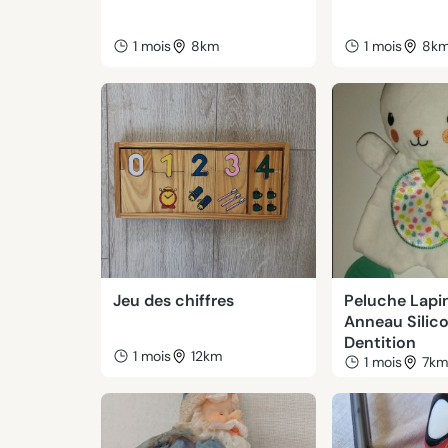
1 mois
8km
1 mois
8k
Jeu des chiffres
Peluche Lapi
Anneau Silic
Dentition
1 mois
12km
1 mois
7k