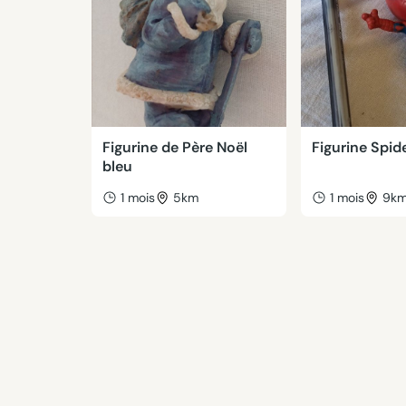
Figurine de Père Noël
Figurine Spi
bleu
1 mois
5km
1 mois
9k