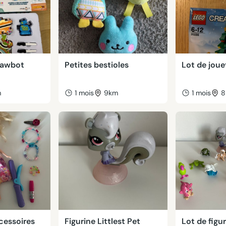
rawbot
Petites bestioles
Lot de jou
m
1 mois
9km
1 mois
8
cessoires
Figurine Littlest Pet
Lot de figu