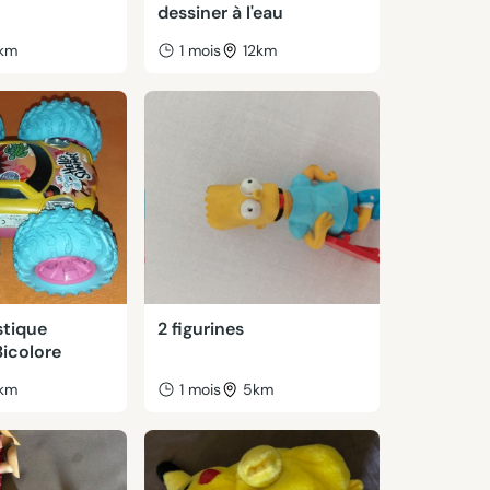
dessiner à l'eau
km
1 mois
12km
stique
2 figurines
icolore
km
1 mois
5km