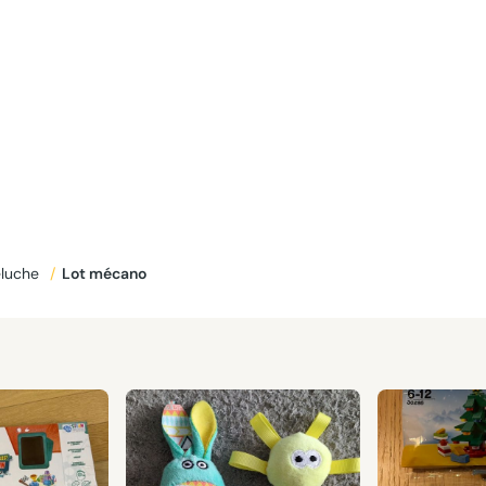
eluche
/
Lot mécano