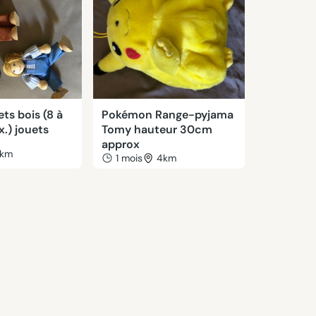
ets bois (8 à
Pokémon Range-pyjama
.) jouets
Tomy hauteur 30cm
approx
km
1 mois
4km