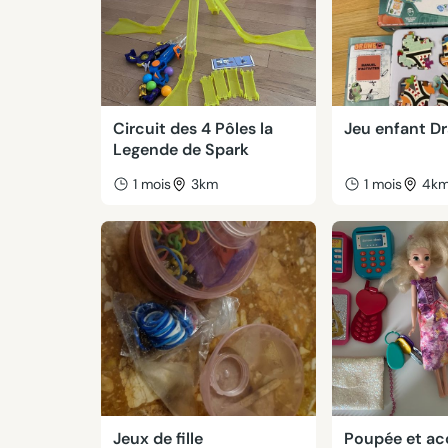
Circuit des 4 Pôles la
Jeu enfant D
Legende de Spark
1 mois
3km
1 mois
4k
Jeux de fille
Poupée et ac