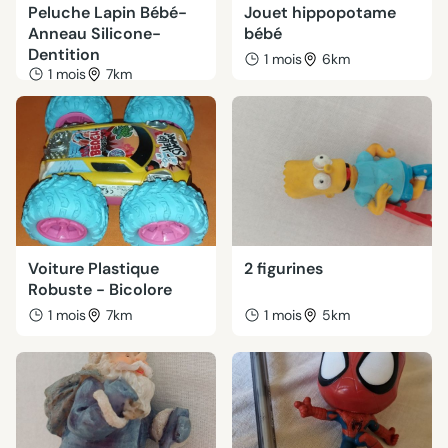
Peluche Lapin Bébé-
Jouet hippopotame
Anneau Silicone-
bébé
Dentition
1 mois
6km
1 mois
7km
Voiture Plastique
2 figurines
Robuste - Bicolore
1 mois
7km
1 mois
5km