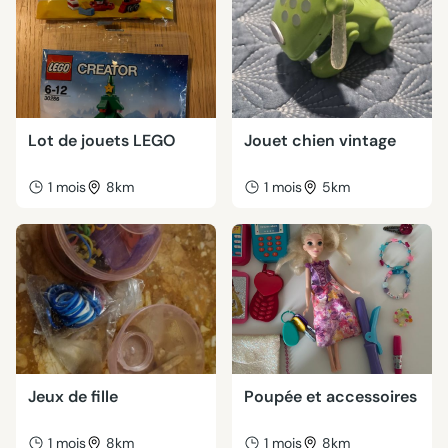
Lot de jouets LEGO
Jouet chien vintage
1 mois
8km
1 mois
5km
Jeux de fille
Poupée et accessoires
1 mois
8km
1 mois
8km