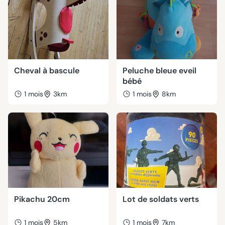
Cheval à bascule
Peluche bleue eveil
bébé
1 mois
3km
1 mois
8km
Pikachu 20cm
Lot de soldats verts
1 mois
5km
1 mois
7km