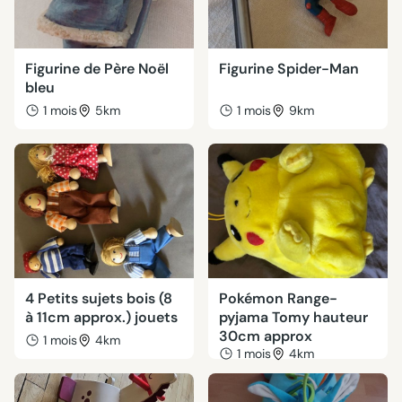
Figurine de Père Noël
Figurine Spider-Man
bleu
1 mois
5km
1 mois
9km
4 Petits sujets bois (8
Pokémon Range-
à 11cm approx.) jouets
pyjama Tomy hauteur
30cm approx
1 mois
4km
1 mois
4km