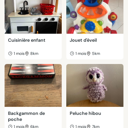
Cuisinière enfant
Jouet d'éveil
1 mois
8km
1 mois
5km
Backgammon de
Peluche hibou
poche
1 mois
6km
1 mois
7km