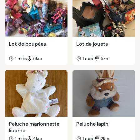
Lot de poupées
Lot de jouets
1 mois
5km
1 mois
5km
Peluche marionnette
Peluche lapin
licorne
1 mois
4km
1 mois
2km