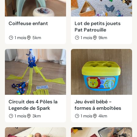
Coiffeuse enfant
Lot de petits jouets
Pat Patrouille
1 mois
5km
1 mois
9km
Circuit des 4 Pôles la
Jeu éveil bébé -
Legende de Spark
formes à emboîtées
1 mois
3km
1 mois
4km