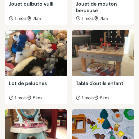
Jouet culbuto vulli
Jouet de mouton
berceuse
1 mois
7km
1 mois
7km
Lot de peluches
Table d'outils enfant
1 mois
5km
1 mois
5km