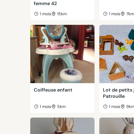
femme 42
1 mois
15km
1 mois
7k
Coiffeuse enfant
Lot de petits
Patrouille
1 mois
5km
1 mois
9k