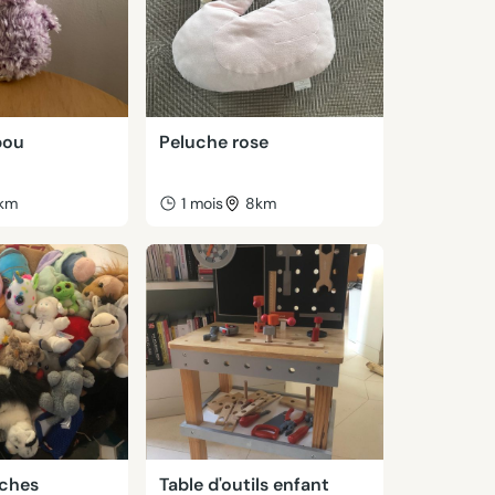
bou
Peluche rose
km
1 mois
8km
uches
Table d'outils enfant