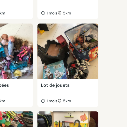
km
1 mois
5km
pées
Lot de jouets
km
1 mois
5km