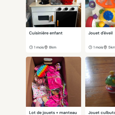
Cuisinière enfant
Jouet d'éveil
1 mois
8km
1 mois
5k
Lot de jouets + manteau
Jouet culbuto