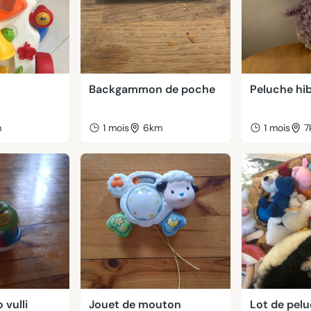
Backgammon de poche
Peluche hi
m
1 mois
6km
1 mois
7
 vulli
Jouet de mouton
Lot de pel