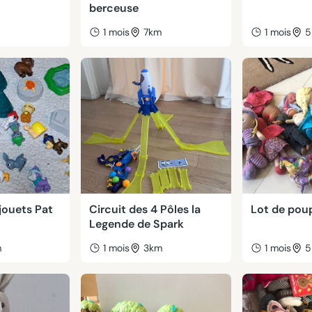
berceuse
m
1 mois
7km
1 mois
5
 jouets Pat
Circuit des 4 Pôles la
Lot de pou
Legende de Spark
m
1 mois
3km
1 mois
5