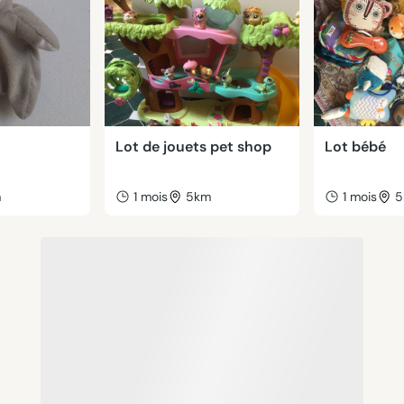
Lot de jouets pet shop
Lot bébé
m
1 mois
5km
1 mois
5