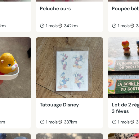
Peluche ours
Poupée bé
2km
1 mois
342km
1 mois
3
Tatouage Disney
Lot de 2 rè
3 fèves
km
1 mois
337km
1 mois
3