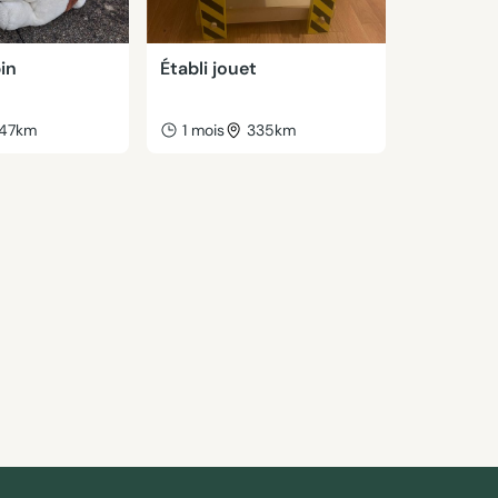
in
Établi jouet
47km
1 mois
335km