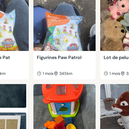
e Pat
Figurines Paw Patrol
Lot de pel
5km
1 mois
345km
1 mois
3