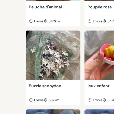
Peluche d'animal
Poupée rose
1 mois
342km
1 mois
34
Puzzle scobydoo
jeux enfant
1 mois
337km
1 mois
337