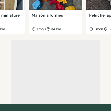
 miniature
Maison à formes
Peluche lap
0km
1 mois
341km
1 mois
3