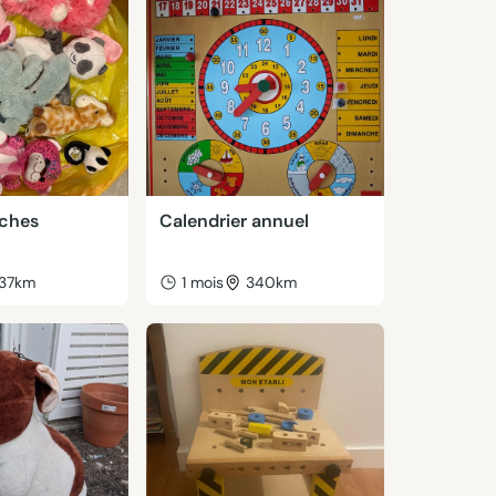
uches
Calendrier annuel
37km
1 mois
340km