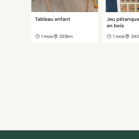
Tableau enfant
Jeu pétanque
en bois
1 mois
333km
1 mois
34