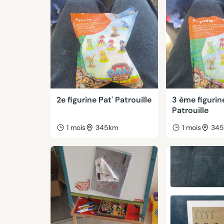
2e figurine Pat' Patrouille
3 ème figurin
Patrouille
1 mois
345km
1 mois
34