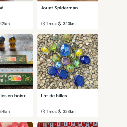
bé
Jouet Spiderman
42km
1 mois
343km
gles en bois+
Lot de billes
34km
1 mois
338km