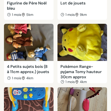
Figurine de Père Noël
Lot de jouets
bleu
1 mois
5km
1 mois
9km
4 Petits sujets bois (8
Pokémon Range-
à 11cm approx.) jouets
pyjama Tomy hauteur
30cm approx
1 mois
4km
1 mois
4km