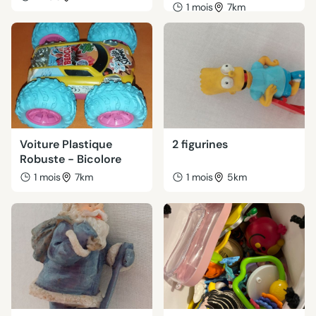
1 mois
7km
Voiture Plastique
2 figurines
Robuste - Bicolore
1 mois
7km
1 mois
5km