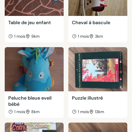
Table de jeu enfant
Cheval à bascule
1 mois
9km
1 mois
3km
Peluche bleue eveil
Puzzle illustré
bébé
1 mois
8km
1 mois
13km