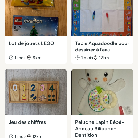
Lot de jouets LEGO
Tapis Aquadoodle pour
dessiner à l'eau
1 mois
8km
1 mois
12km
Jeu des chiffres
Peluche Lapin Bébé-
Anneau Silicone-
Dentition
1 mois
12km