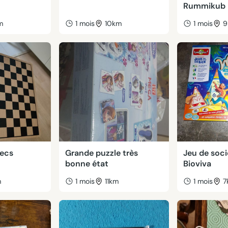
Rummikub
m
1 mois
10km
1 mois
9
hecs
Grande puzzle très
Jeu de soci
bonne état
Bioviva
m
1 mois
11km
1 mois
7