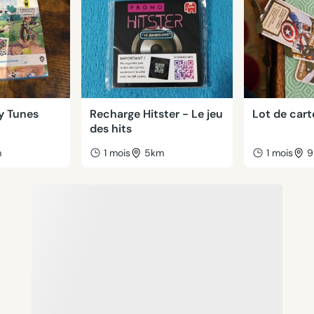
y Tunes
Recharge Hitster - Le jeu
Lot de cart
des hits
m
1 mois
5km
1 mois
9