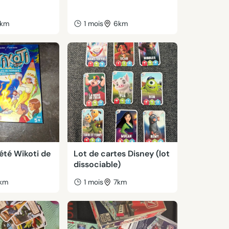
km
1 mois
6km
été Wikoti de
Lot de cartes Disney (lot
dissociable)
km
1 mois
7km