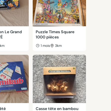
n Le Grand
Puzzle Times Square
VÉ
1000 pièces
km
1 mois
3km
été
Casse tête en bambou