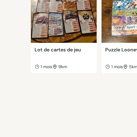
Lot de cartes de jeu
Puzzle Loone
1 mois
9km
1 mois
5k