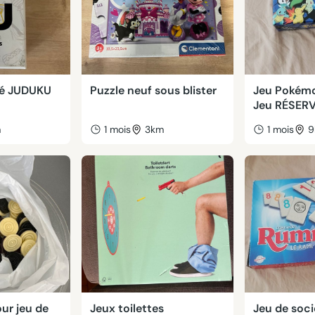
té JUDUKU
Puzzle neuf sous blister
Jeu Pokémo
Jeu RÉSER
m
1 mois
3km
1 mois
9
our jeu de
Jeux toilettes
Jeu de soci