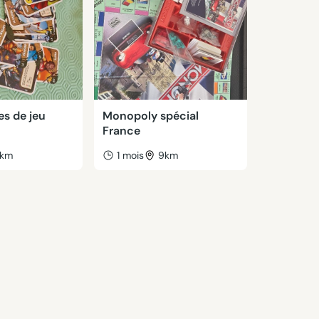
es de jeu
Monopoly spécial
France
km
1 mois
9km