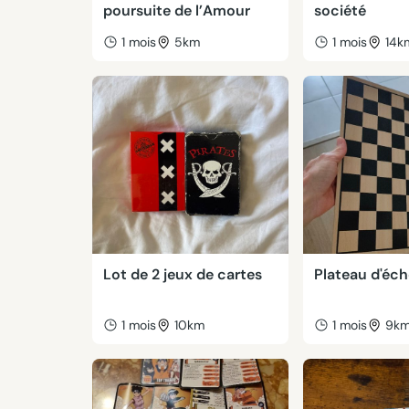
poursuite de l’Amour
société
1 mois
5km
1 mois
14k
Lot de 2 jeux de cartes
Plateau d'éc
1 mois
10km
1 mois
9k