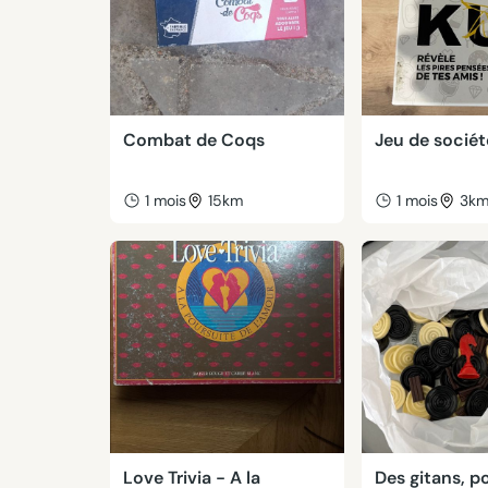
Combat de Coqs
Jeu de socié
1 mois
15km
1 mois
3k
Love Trivia - A la
Des gitans, p