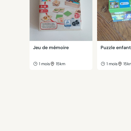
Jeu de mémoire
Puzzle enfant
1 mois
15km
1 mois
15k