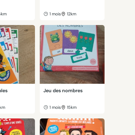
5km
1 mois
12km
bles
Jeu des nombres
1km
1 mois
15km