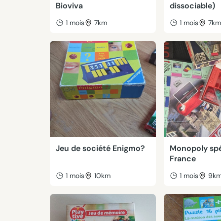
Bioviva
dissociable)
1 mois
7km
1 mois
7k
Jeu de société Enigmo?
Monopoly spé
France
1 mois
10km
1 mois
9k