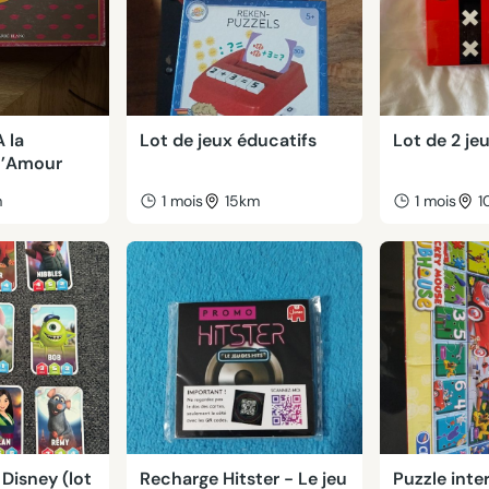
A la
Lot de jeux éducatifs
Lot de 2 je
 l’Amour
m
1 mois
15km
1 mois
1
 Disney (lot
Recharge Hitster - Le jeu
Puzzle inte