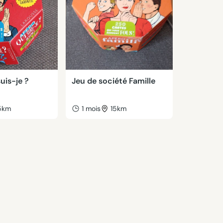
uis-je ?
Jeu de société Famille
5km
1 mois
15km