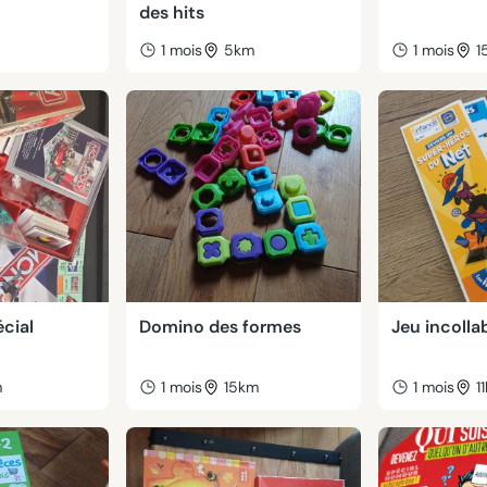
des hits
m
1 mois
5km
1 mois
1
cial
Domino des formes
Jeu incolla
m
1 mois
15km
1 mois
1