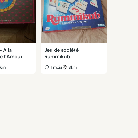
- A la
Jeu de société
de l’Amour
Rummikub
km
1 mois
9km