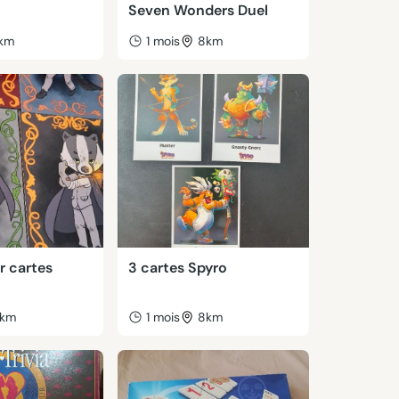
Seven Wonders Duel
km
1 mois
8km
r cartes
3 cartes Spyro
km
1 mois
8km