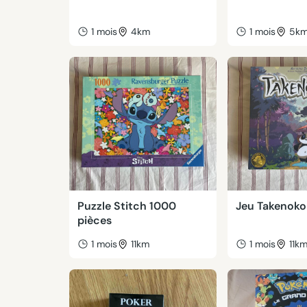
1 mois
4km
1 mois
5k
Puzzle Stitch 1000
Jeu Takenoko 
pièces
1 mois
11km
1 mois
11k