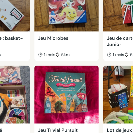
 : basket-
Jeu Microbes
Jeu de car
Junior
m
1 mois
5km
1 mois
5
é
Jeu Trivial Pursuit
Lot de jeux