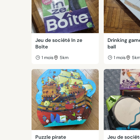
Jeu de société In ze
Drinking game
Boîte
ball
1 mois
5km
1 mois
5k
Puzzle pirate
Jeu de sociét