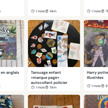
m
1 mois
4km
1 mois
7
en anglais
Tarouage enfant
Harry potte
+marque page+
illustrées
autocollant policier
m
1 mois
8
1 mois
5km