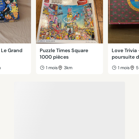
 Le Grand
Puzzle Times Square
Love Trivia 
1000 pièces
poursuite 
m
1 mois
3km
1 mois
5