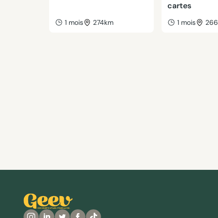
cartes
1 mois
274km
1 mois
26