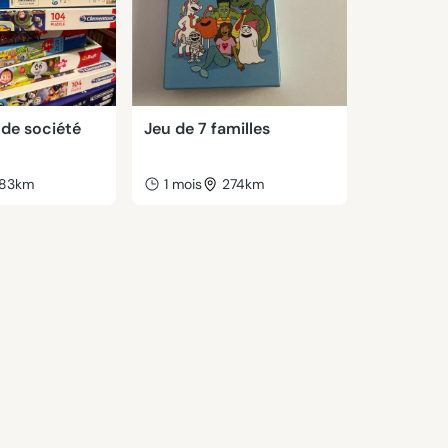
 de société
Jeu de 7 familles
83km
1 mois
274km