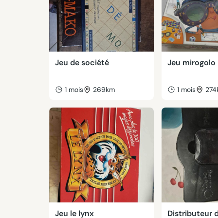
Jeu de société
Jeu mirogolo
1 mois
269km
1 mois
274
Jeu le lynx
Distributeur 