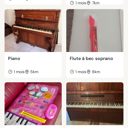
1 mois
7km
Piano
Flute à bec soprano
1 mois
5km
1 mois
8km