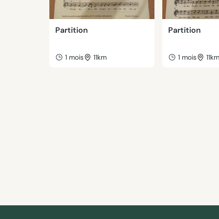
Partition
Partition
1 mois
11km
1 mois
11k