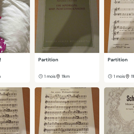
!
Partition
Partition
m
1 mois
11km
1 mois
1