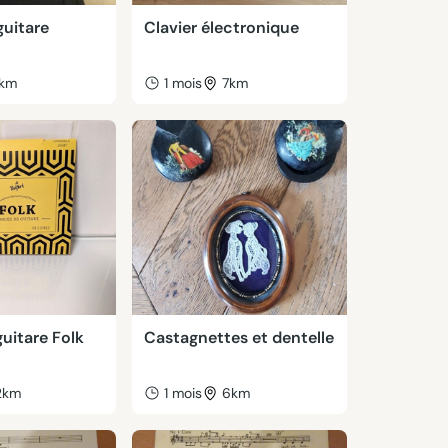
guitare
Clavier électronique
1km
1 mois
7km
uitare Folk
Castagnettes et dentelle
2km
1 mois
6km