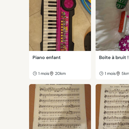
Piano enfant
Boîte à bruit !
1 mois
20km
1 mois
5k