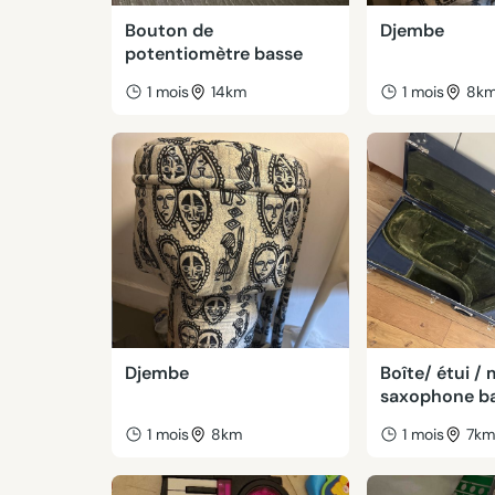
Bouton de
Djembe
potentiomètre basse
1 mois
14km
1 mois
8k
Djembe
Boîte/ étui / 
saxophone b
1 mois
8km
1 mois
7k