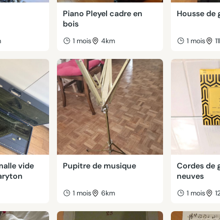
Piano Pleyel cadre en
Housse de 
bois
m
1 mois
4km
1 mois
1
malle vide
Pupitre de musique
Cordes de g
aryton
neuves
m
1 mois
6km
1 mois
1