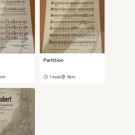
Partition
1km
1 mois
11km