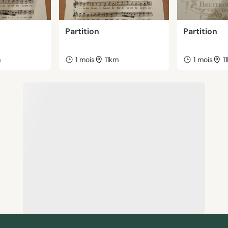
Partition
Partition
m
1 mois
11km
1 mois
1