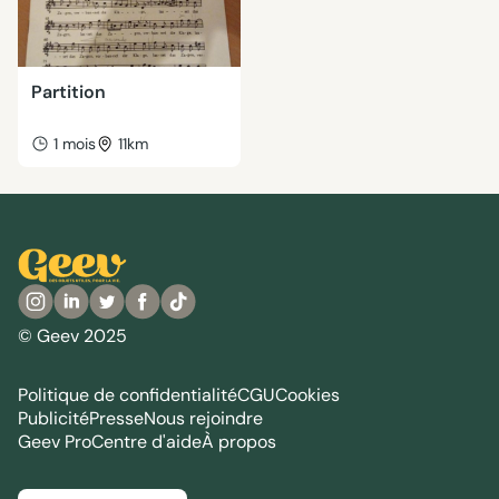
Partition
1 mois
11km
© Geev 2025
Politique de confidentialité
CGU
Cookies
Publicité
Presse
Nous rejoindre
Geev Pro
Centre d'aide
À propos