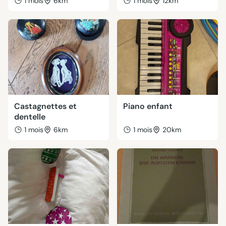
1 mois
6km
1 mois
12km
Castagnettes et
Piano enfant
dentelle
1 mois
6km
1 mois
20km