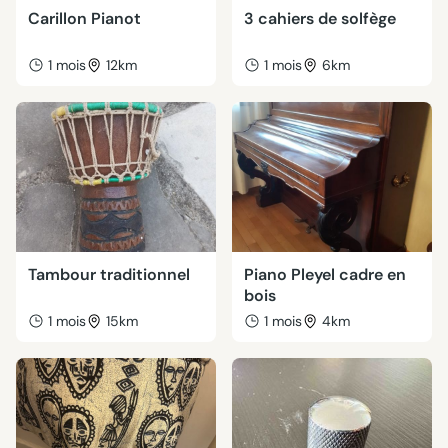
Carillon Pianot
3 cahiers de solfège
1 mois
12km
1 mois
6km
Tambour traditionnel
Piano Pleyel cadre en
bois
1 mois
15km
1 mois
4km