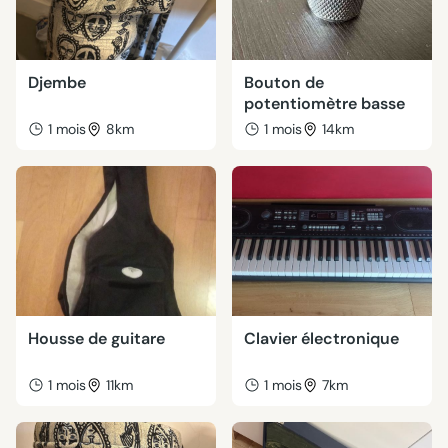
Djembe
Bouton de
potentiomètre basse
1 mois
8km
1 mois
14km
Housse de guitare
Clavier électronique
1 mois
11km
1 mois
7km