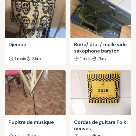
Djembe
Boîte/ étui / malle vide
saxophone baryton
1 mois
8km
1 mois
7km
Pupitre de musique
Cordes de guitare Folk
neuves