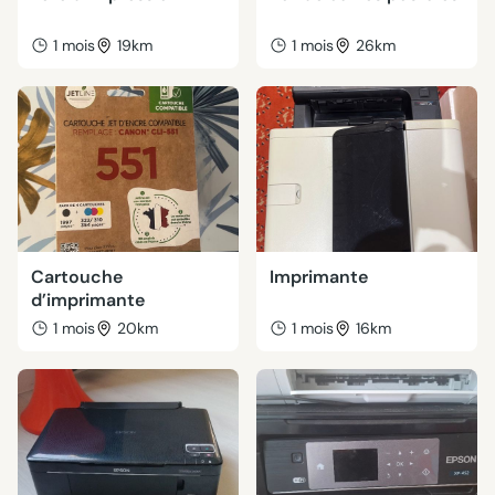
1 mois
19km
1 mois
26km
Cartouche
Imprimante
d’imprimante
1 mois
20km
1 mois
16km