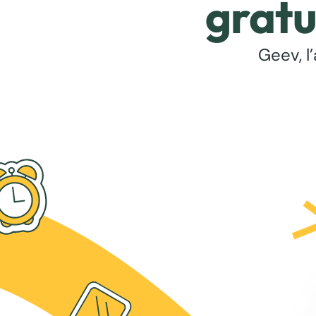
gratu
Geev, l