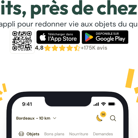
its, près de chez
’appli pour redonner vie aux objets du qu
4,8
+175K avis