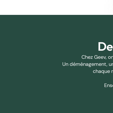
Des
Chez Geev, on
Un déménagement, un pr
chaque m
Ens