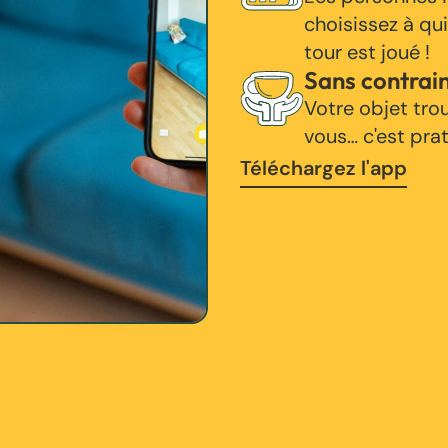
choisissez à qui
tour est joué !
Sans contrai
Votre objet tro
vous… c'est pra
Téléchargez l'app