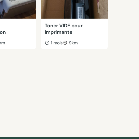
e
Toner VIDE pour
ion
imprimante
km
1 mois
9km