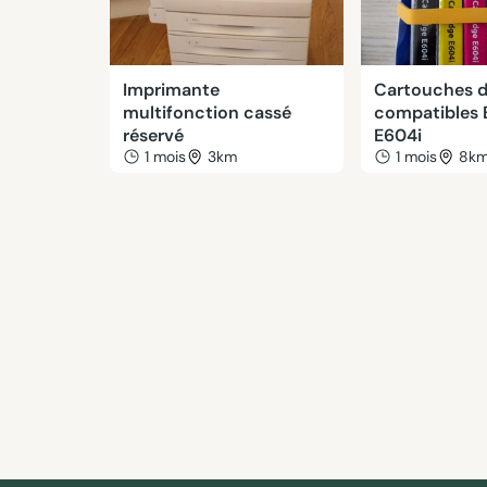
Imprimante
Cartouches d
multifonction cassé
compatibles
réservé
E604i
1 mois
3km
1 mois
8k