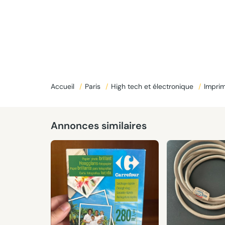
Accueil
/
Paris
/
High tech et électronique
/
Impri
Annonces similaires
Réservé