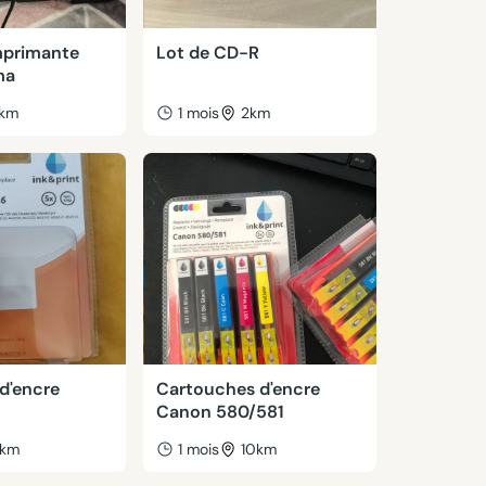
mprimante
Lot de CD-R
ma
1km
1 mois
2km
d'encre
Cartouches d'encre
Canon 580/581
km
1 mois
10km