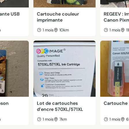
ante USB
Cartouche couleur
REGEEV : I
imprimante
Canon Pix
m
1 mois
10km
1 mois
1
pson
Lot de cartouches
Cartouche 
d’encre 570XL/571XL
m
1 mois
7km
1 mois
6