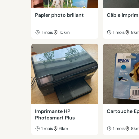
Papier photo brillant
Câble imprim
1 mois
10km
1 mois
8k
Imprimante HP
Cartouche E
Photosmart Plus
1 mois
6km
1 mois
8k