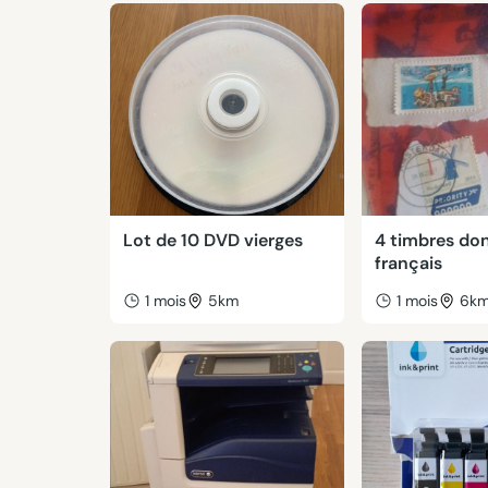
Lot de 10 DVD vierges
4 timbres don
français
1 mois
5km
1 mois
6k