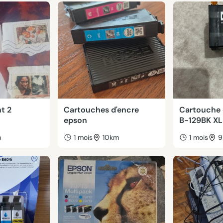
t 2
Cartouches d'encre
Cartouche 
epson
B-129BK XL
m
1 mois
10km
1 mois
9