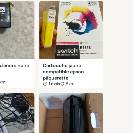
d'encre noire
Cartouche jaune
compatible epson
pâquerette
km
1 mois
5km