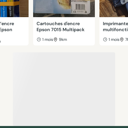
’encre
Cartouches d'encre
Imprimant
 Epson
Epson 7015 Multipack
multifonct
1 mois
9km
1 mois
7
m