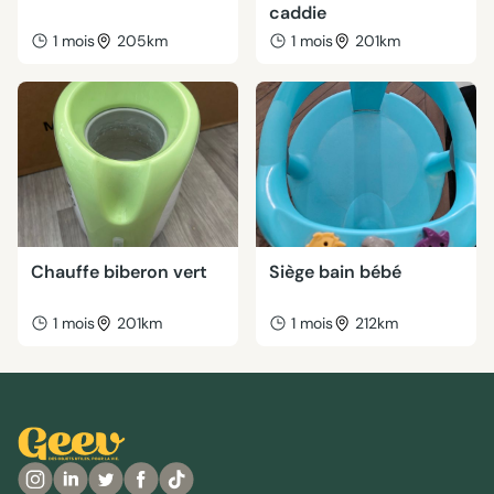
caddie
1 mois
205km
1 mois
201km
Chauffe biberon vert
Siège bain bébé
1 mois
201km
1 mois
212km