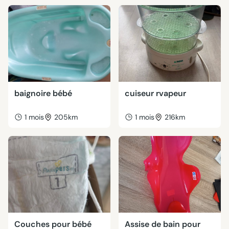
baignoire bébé
cuiseur rvapeur
1 mois
205km
1 mois
216km
Couches pour bébé
Assise de bain pour