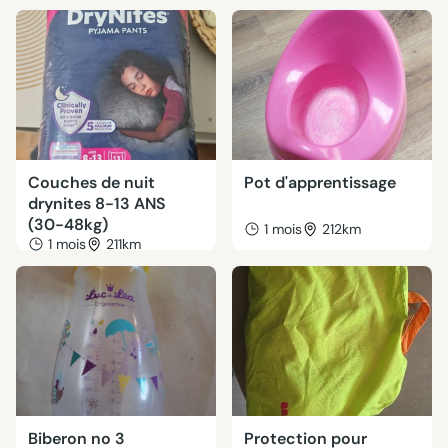
Couches de nuit
Pot d'apprentissage
drynites 8-13 ANS
(30-48kg)
1 mois
212km
1 mois
211km
Biberon no 3
Protection pour