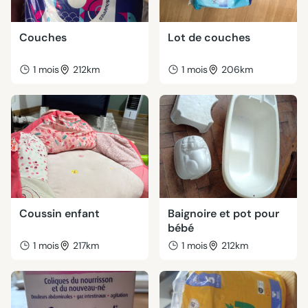
Couches
Lot de couches
1 mois
212km
1 mois
206km
Coussin enfant
Baignoire et pot pour
bébé
1 mois
217km
1 mois
212km