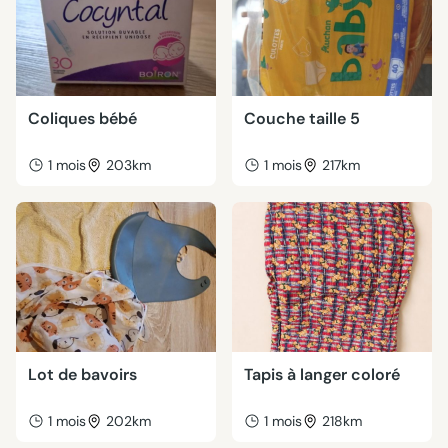
Coliques bébé
Couche taille 5
1 mois
203km
1 mois
217km
Lot de bavoirs
Tapis à langer coloré
1 mois
202km
1 mois
218km