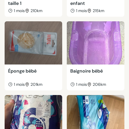
taille 1
enfant
1 mois
210km
1 mois
215km
Éponge bébé
Baignoire bébé
1 mois
201km
1 mois
206km