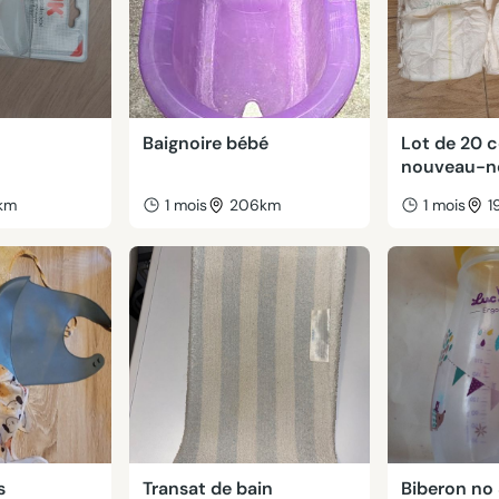
Baignoire bébé
Lot de 20 
nouveau-n
km
1 mois
206km
1 mois
1
s
Transat de bain
Biberon no