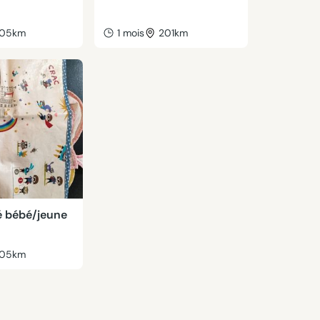
05km
1 mois
201km
ié bébé/jeune
05km