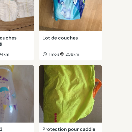
couches
Lot de couches
é
94km
1 mois
206km
 3
Protection pour caddie