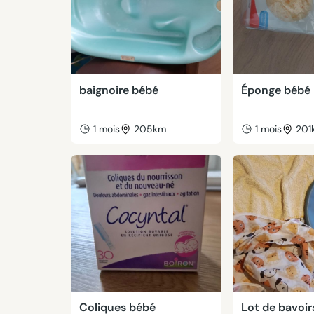
baignoire bébé
Éponge bébé
1 mois
205km
1 mois
201
Coliques bébé
Lot de bavoir