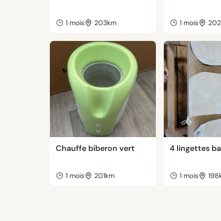
1 mois
203km
1 mois
20
Chauffe biberon vert
4 lingettes b
1 mois
201km
1 mois
198