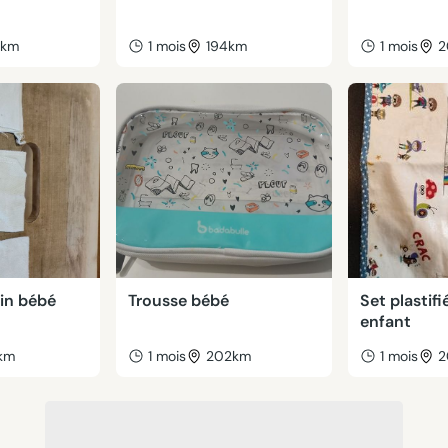
2km
1 mois
194km
1 mois
2
ain bébé
Trousse bébé
Set plastif
enfant
km
1 mois
202km
1 mois
2