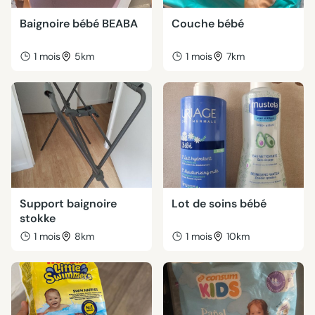
Baignoire bébé BEABA
Couche bébé
1 mois
5km
1 mois
7km
Support baignoire
Lot de soins bébé
stokke
1 mois
8km
1 mois
10km