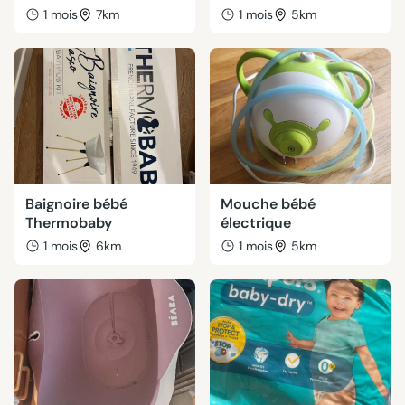
1 mois
7km
1 mois
5km
Baignoire bébé
Mouche bébé
Thermobaby
électrique
1 mois
6km
1 mois
5km