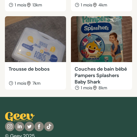
1 mois
13km
1 mois
4km
Trousse de bobos
Couches de bain bébé
Pampers Splashers
Baby Shark
1 mois
7km
1 mois
8km
© Geev 2025