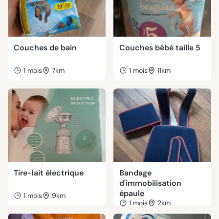
Couches de bain
Couches bébé taille 5
1 mois
7km
1 mois
11km
Tire-lait électrique
Bandage
d'immobilisation
épaule
1 mois
9km
1 mois
2km