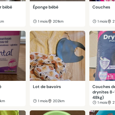
r bébé
Éponge bébé
Couches
km
1 mois
201km
1 mois
2
é
Lot de bavoirs
Couches de
drynites 8
48kg)
3km
1 mois
202km
1 mois
2