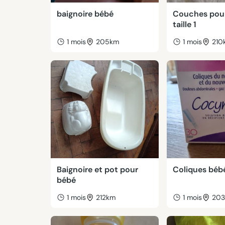
baignoire bébé
Couches pou
taille 1
1 mois
205km
1 mois
210
Baignoire et pot pour
Coliques béb
bébé
1 mois
212km
1 mois
20