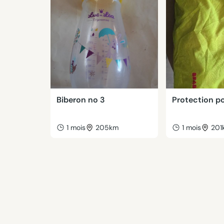
Biberon no 3
Protection p
1 mois
205km
1 mois
201