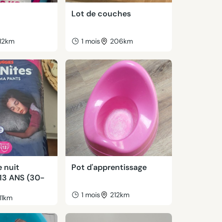
Lot de couches
12km
1 mois
206km
 nuit
Pot d'apprentissage
-13 ANS (30-
1 mois
212km
11km