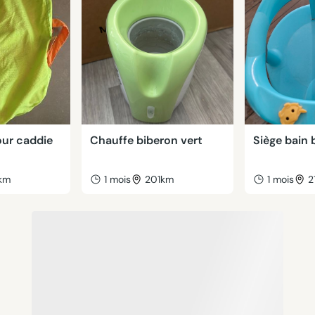
our caddie
Chauffe biberon vert
Siège bain 
km
1 mois
201km
1 mois
2