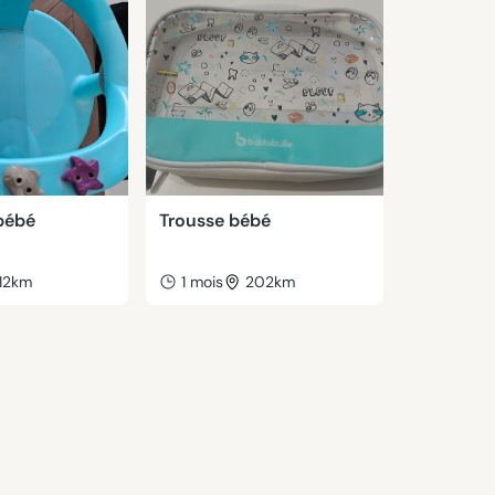
bébé
Trousse bébé
12km
1 mois
202km