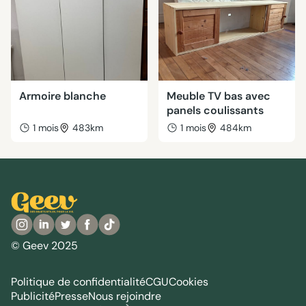
Armoire blanche
Meuble TV bas avec
panels coulissants
1 mois
483km
1 mois
484km
© Geev 2025
Politique de confidentialité
CGU
Cookies
Publicité
Presse
Nous rejoindre