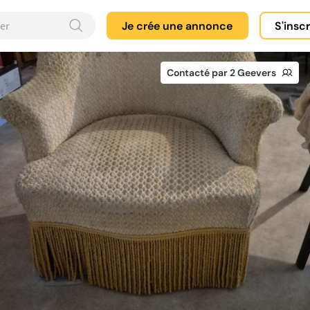
Je crée une annonce
S'insc
Contacté par 2 Geevers