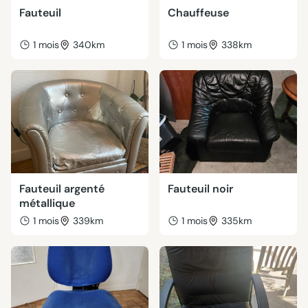
Fauteuil
Chauffeuse
1 mois
340km
1 mois
338km
Fauteuil argenté
Fauteuil noir
métallique
1 mois
339km
1 mois
335km