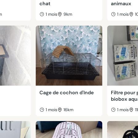
chat
animaux
m
1 mois
9km
1 mois
1
Cage de cochon d'Inde
Filtre pou
biobox aqu
m
1 mois
16km
1 mois
1