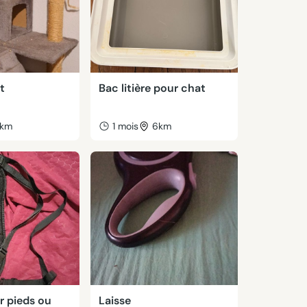
t
Bac litière pour chat
km
1 mois
6km
 pieds ou
Laisse