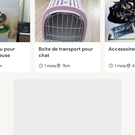
au pour
Boite de transport pour
Accessoire
euse
chat
m
1 mois
7km
1 mois
4