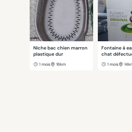
Niche bac chien marron
Fontaine à e
plastique dur
chat défectu
1 mois
16km
1 mois
14k