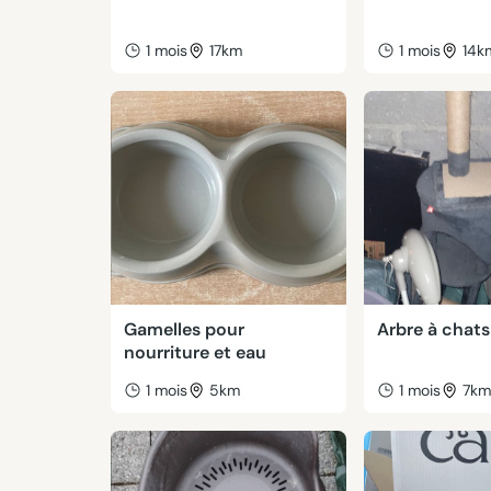
1 mois
17km
1 mois
14k
Gamelles pour
Arbre à chats
nourriture et eau
1 mois
5km
1 mois
7k