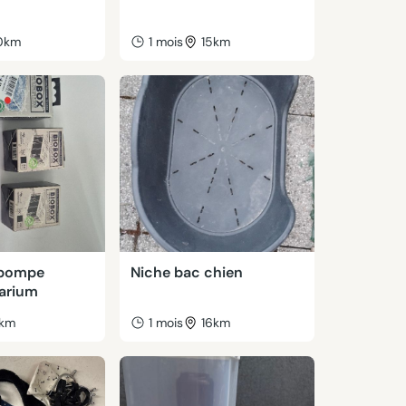
0km
1 mois
15km
r pompe
Niche bac chien
arium
1km
1 mois
16km