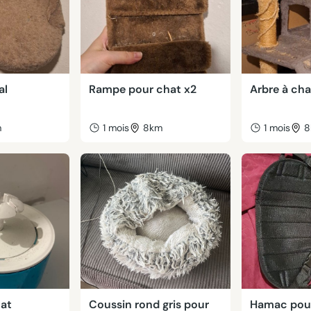
al
Rampe pour chat x2
Arbre à cha
m
1 mois
8km
1 mois
8
hat
Coussin rond gris pour
Hamac pour