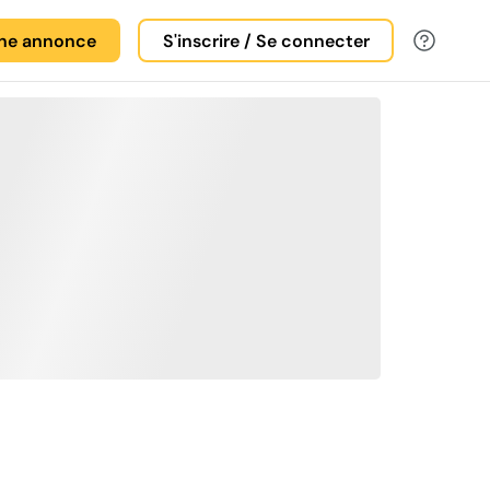
une annonce
S'inscrire / Se connecter