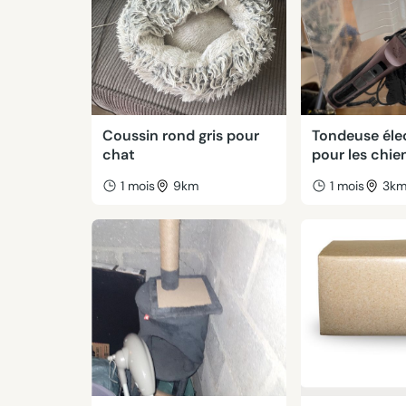
Coussin rond gris pour
Tondeuse éle
chat
pour les chie
1 mois
9km
1 mois
3k