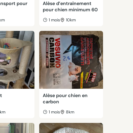
ansport pour
Alèse d’entraînement
pour chien minimum 60
km
1 mois
10km
t
Alèse pour chien en
carbon
km
1 mois
8km