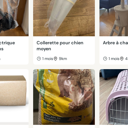
ctrique
Collerette pour chien
Arbre à cha
ns
moyen
m
1 mois
9km
1 mois
4