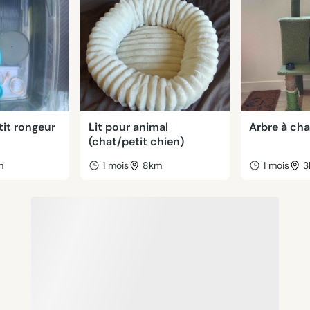
tit rongeur
Lit pour animal
Arbre à cha
(chat/petit chien)
m
1 mois
8km
1 mois
3