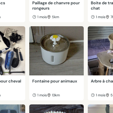
ncs
Paillage de chanvre pour
Boite de tr
rongeurs
chat
m
1 mois
5km
1 mois
7
pour cheval
Fontaine pour animaux
Arbre à cha
m
1 mois
13km
1 mois
5