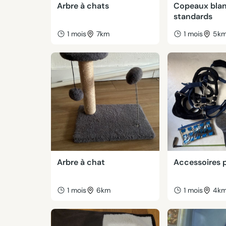
Arbre à chats
Copeaux bla
standards
1 mois
7km
1 mois
5k
Arbre à chat
Accessoires 
1 mois
6km
1 mois
4k