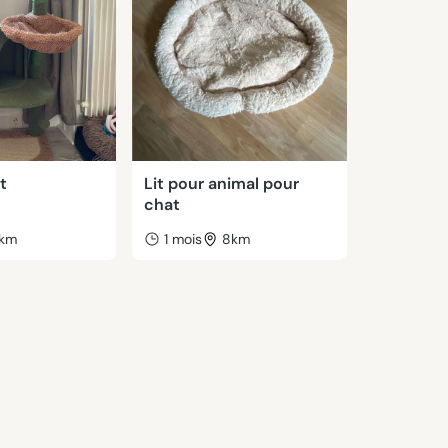
t
Lit pour animal pour
chat
km
1 mois
8km