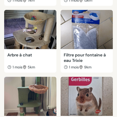
1 mois
7km
1 mois
13km
Arbre à chat
Filtre pour fontaine à
eau Trixie
1 mois
5km
1 mois
9km