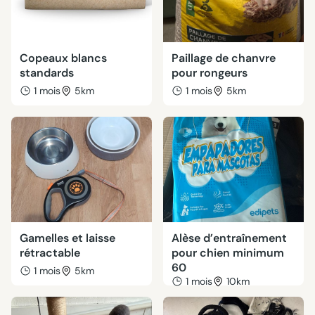
Copeaux blancs
Paillage de chanvre
standards
pour rongeurs
1 mois
5km
1 mois
5km
Gamelles et laisse
Alèse d’entraînement
rétractable
pour chien minimum
60
1 mois
5km
1 mois
10km