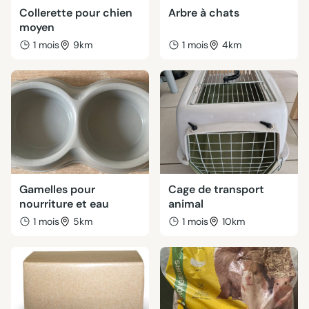
Collerette pour chien
Arbre à chats
moyen
1 mois
9km
1 mois
4km
Gamelles pour
Cage de transport
nourriture et eau
animal
1 mois
5km
1 mois
10km