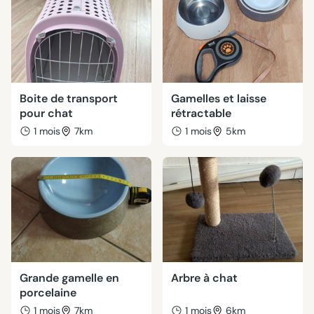
Boite de transport
Gamelles et laisse
pour chat
rétractable
1 mois
7km
1 mois
5km
Grande gamelle en
Arbre à chat
porcelaine
1 mois
7km
1 mois
6km