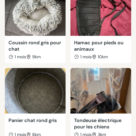
Coussin rond gris pour
Hamac pour pieds ou
chat
animaux
1 mois
9km
1 mois
10km
Panier chat rond gris
Tondeuse électrique
pour les chiens
1 mois
8km
1 mois
3km