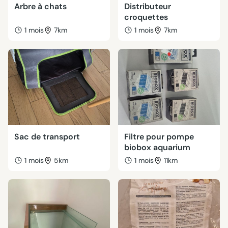
Arbre à chats
Distributeur
croquettes
1 mois
7km
1 mois
7km
Sac de transport
Filtre pour pompe
biobox aquarium
1 mois
5km
1 mois
11km