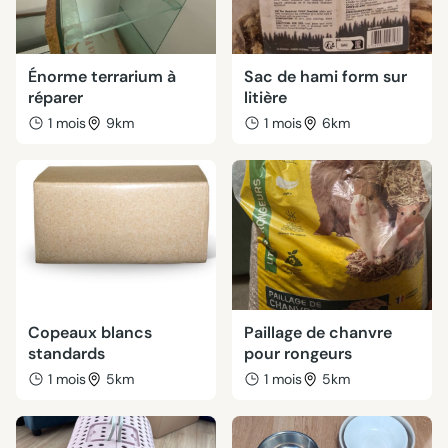
Énorme terrarium à
Sac de hami form sur
réparer
litière
1 mois
9km
1 mois
6km
Copeaux blancs
Paillage de chanvre
standards
pour rongeurs
1 mois
5km
1 mois
5km