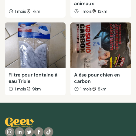
animaux
1 mois
7km
1 mois
13km
Filtre pour fontaine à
Alèse pour chien en
eau Trixie
carbon
1 mois
9km
1 mois
8km