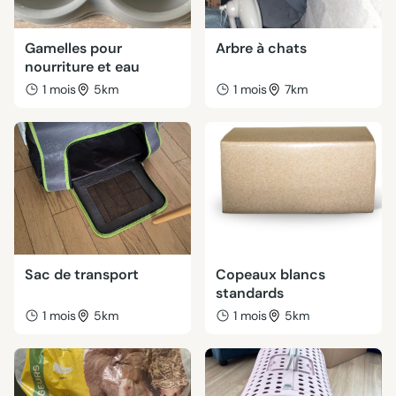
Gamelles pour
Arbre à chats
nourriture et eau
1 mois
5km
1 mois
7km
Sac de transport
Copeaux blancs
standards
1 mois
5km
1 mois
5km