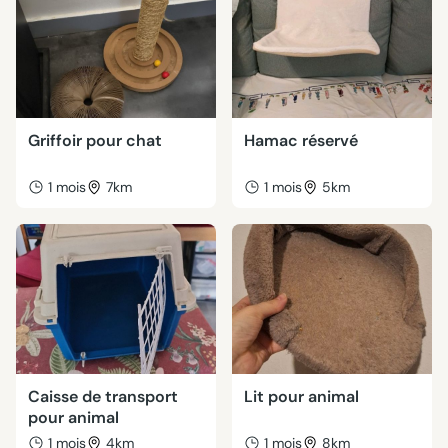
Griffoir pour chat
Hamac réservé
1 mois
7km
1 mois
5km
Caisse de transport
Lit pour animal
pour animal
1 mois
4km
1 mois
8km