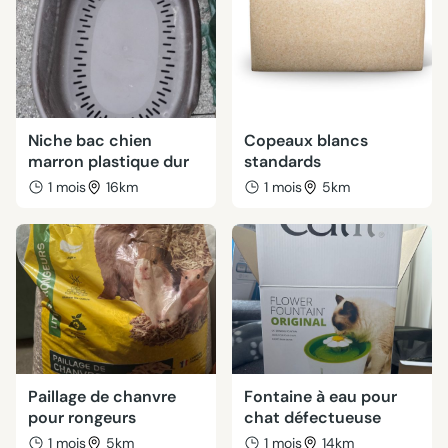
Niche bac chien
Copeaux blancs
marron plastique dur
standards
1 mois
16km
1 mois
5km
Paillage de chanvre
Fontaine à eau pour
pour rongeurs
chat défectueuse
1 mois
5km
1 mois
14km