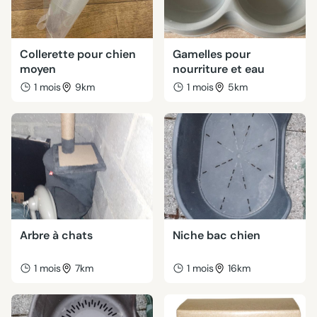
Collerette pour chien
Gamelles pour
moyen
nourriture et eau
1 mois
9km
1 mois
5km
Arbre à chats
Niche bac chien
1 mois
7km
1 mois
16km