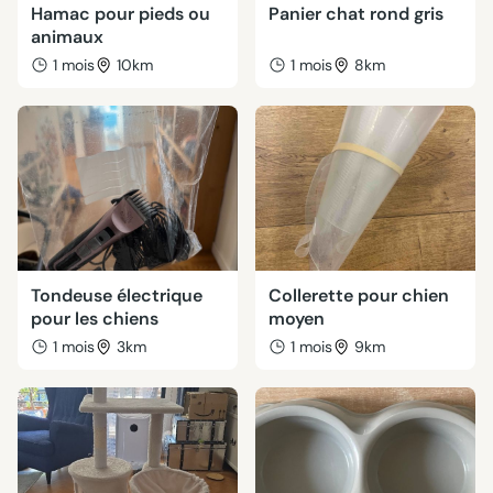
Hamac pour pieds ou
Panier chat rond gris
animaux
1 mois
10km
1 mois
8km
Tondeuse électrique
Collerette pour chien
pour les chiens
moyen
1 mois
3km
1 mois
9km