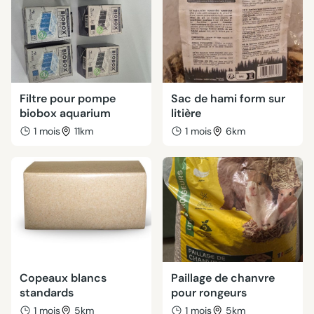
Filtre pour pompe
Sac de hami form sur
biobox aquarium
litière
1 mois
11km
1 mois
6km
Copeaux blancs
Paillage de chanvre
standards
pour rongeurs
1 mois
5km
1 mois
5km