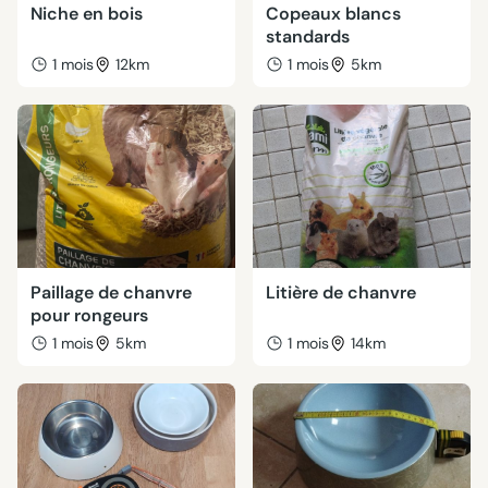
Niche en bois
Copeaux blancs
standards
1 mois
12km
1 mois
5km
Paillage de chanvre
Litière de chanvre
pour rongeurs
1 mois
5km
1 mois
14km