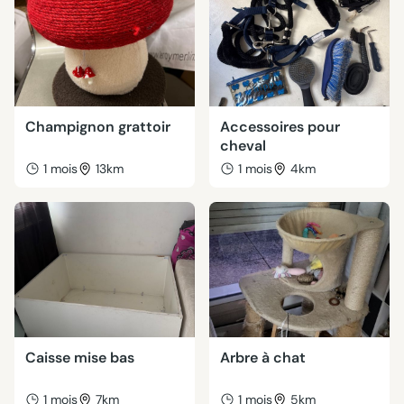
Champignon grattoir
Accessoires pour
cheval
1 mois
13km
1 mois
4km
Caisse mise bas
Arbre à chat
1 mois
7km
1 mois
5km