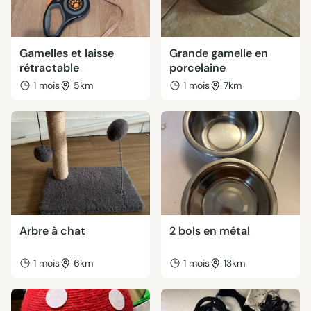
Gamelles et laisse
Grande gamelle en
rétractable
porcelaine
1 mois
5km
1 mois
7km
Arbre à chat
2 bols en métal
1 mois
6km
1 mois
13km