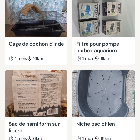
Cage de cochon d'Inde
Filtre pour pompe
biobox aquarium
1 mois
16km
1 mois
11km
Sac de hami form sur
Niche bac chien
litière
1 mois
6km
1 mois
16km