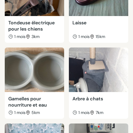
Tondeuse électrique
Laisse
pour les chiens
1 mois
3km
1 mois
15km
Gamelles pour
Arbre à chats
nourriture et eau
1 mois
5km
1 mois
7km