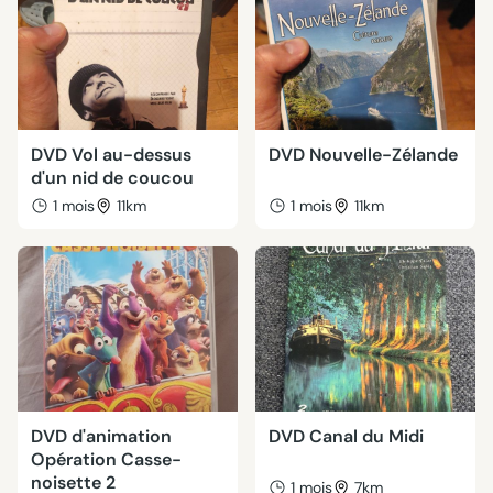
DVD Vol au-dessus
DVD Nouvelle-Zélande
d'un nid de coucou
1 mois
11km
1 mois
11km
DVD d'animation
DVD Canal du Midi
Opération Casse-
noisette 2
1 mois
7km