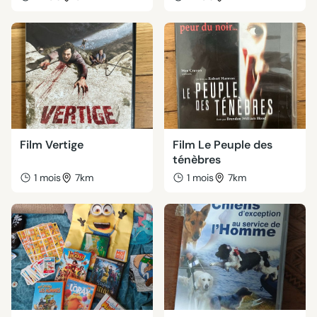
Film Vertige
Film Le Peuple des
ténèbres
1 mois
7km
1 mois
7km