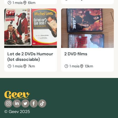
1 mois
6km
Lot de 2 DVDs Humour
2 DVD films
(lot dissociable)
1 mois
7km
1 mois
13km
© Geev 2025