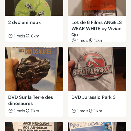
2 dvd animaux
Lot de 6 Films ANGELS
WEAR WHITE by Vivian
Qu
1 mois
8km
1 mois
12km
DVD Sur la Terre des
DVD Jurassic Park 3
dinosaures
1 mois
11km
1 mois
11km