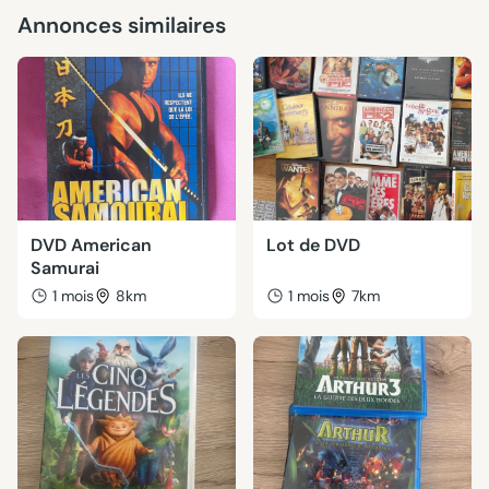
Annonces similaires
DVD American
Lot de DVD
Samurai
1 mois
8km
1 mois
7km