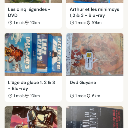
Les cinq légendes -
Arthur et les minimoys
DVD
1,2 & 3 - Blu-ray
1 mois
10km
1 mois
10km
L’âge de glace 1, 2 & 3
Dvd Guyane
- Blu-ray
1 mois
10km
1 mois
6km