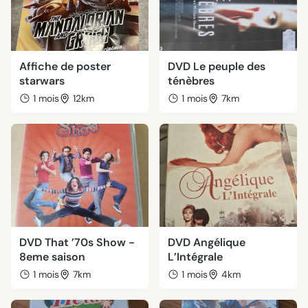
Affiche de poster
DVD Le peuple des
starwars
ténèbres
1 mois
12km
1 mois
7km
DVD That ’70s Show -
DVD Angélique
8eme saison
L’Intégrale
1 mois
7km
1 mois
4km