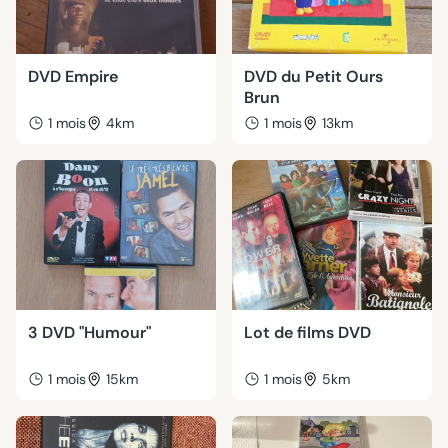
DVD Empire
DVD du Petit Ours
Brun
1 mois
4km
1 mois
13km
3 DVD "Humour"
Lot de films DVD
1 mois
15km
1 mois
5km