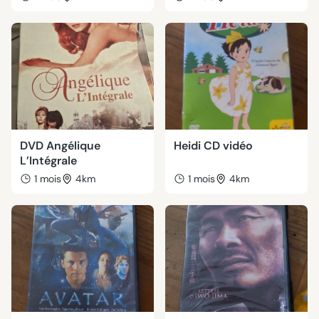
DVD Angélique
Heidi CD vidéo
L’Intégrale
1 mois
4km
1 mois
4km