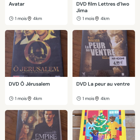
Avatar
DVD film Lettres d’Iwo
Jima
1 mois
4km
1 mois
4km
DVD Ô Jérusalem
DVD La peur au ventre
1 mois
4km
1 mois
4km