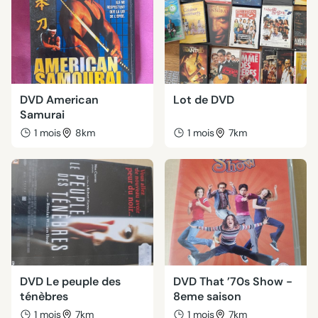
DVD American
Lot de DVD
Samurai
1 mois
8km
1 mois
7km
DVD Le peuple des
DVD That ’70s Show -
ténèbres
8eme saison
1 mois
7km
1 mois
7km