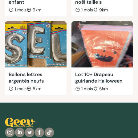
enfant
noël taille s
1 mois
9km
1 mois
9km
Ballons lettres
Lot 10+ Drapeau
argentés neufs
guirlande Halloween
1 mois
5km
1 mois
5km