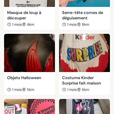
Masque de loup à
Serre-tête cornes de
découper
déguisement
1 mois
4km
1 mois
8km
Objets Halloween
Costume Kinder
Surprise fait maison
1 mois
5km
1 mois
6km