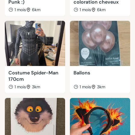
Punk :)
coloration cheveux
1 mois
6km
1 mois
6km
Costume Spider-Man
Ballons
170cm
1 mois
3km
1 mois
3km