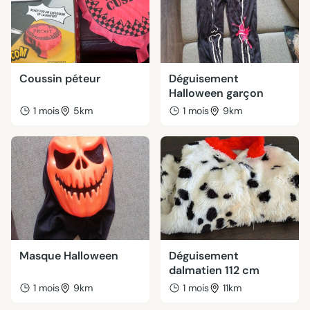
Coussin péteur
Déguisement
Halloween garçon
1 mois
5km
1 mois
9km
Masque Halloween
Déguisement
dalmatien 112 cm
1 mois
9km
1 mois
11km