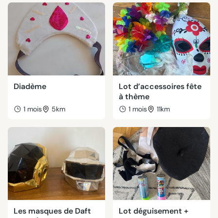
Diadème
Lot d’accessoires fête
à thème
1 mois
5km
1 mois
11km
Les masques de Daft
Lot déguisement +