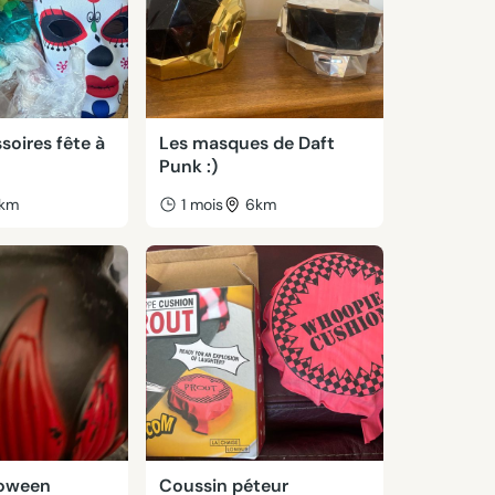
soires fête à
Les masques de Daft
Punk :)
1km
1 mois
6km
loween
Coussin péteur