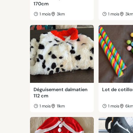
170cm
1 mois
3km
1 mois
3k
Déguisement dalmatien
Lot de cotill
112 cm
1 mois
11km
1 mois
6k