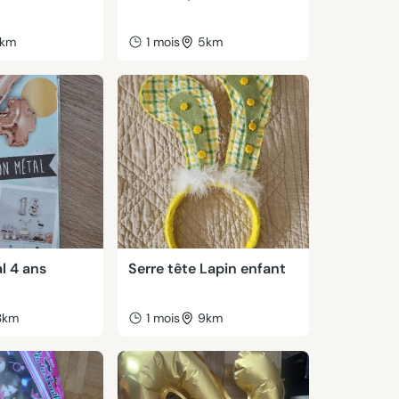
km
1 mois
5km
l 4 ans
Serre tête Lapin enfant
3km
1 mois
9km