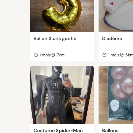
Ballon 3 ans gonflé
Diadème
1 mois
7km
1 mois
5k
Costume Spider-Man
Ballons