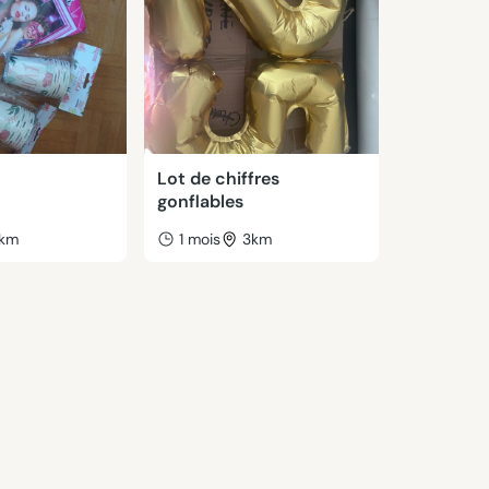
Lot de chiffres
gonflables
1km
1 mois
3km