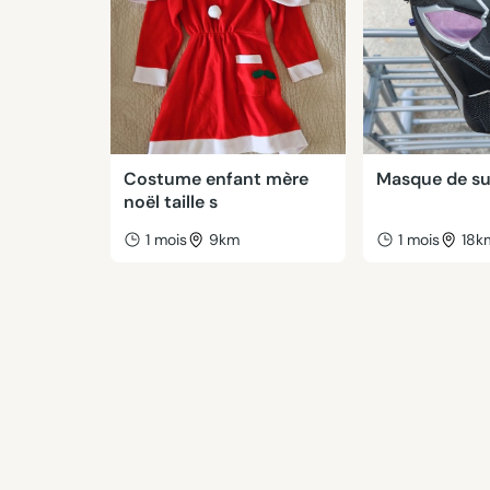
Costume enfant mère
Masque de s
noël taille s
1 mois
9km
1 mois
18k