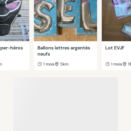
uper-héros
Ballons lettres argentés
Lot EVJF
neufs
m
1 mois
5km
1 mois
1