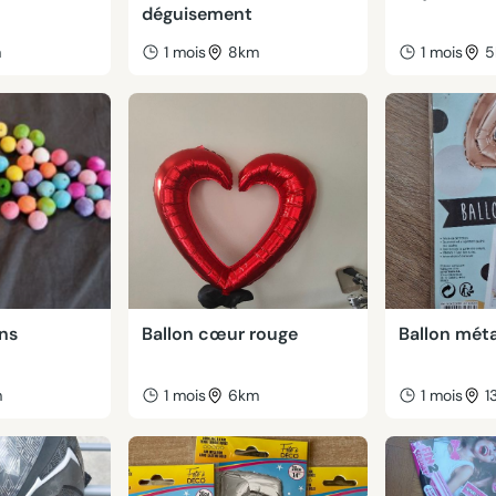
déguisement
m
1 mois
8km
1 mois
5
ons
Ballon cœur rouge
Ballon méta
m
1 mois
6km
1 mois
1