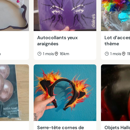
Autocollants yeux
Lot d’acces
araignées
thème
m
1 mois
16km
1 mois
1
Serre-tête cornes de
Objets Hal