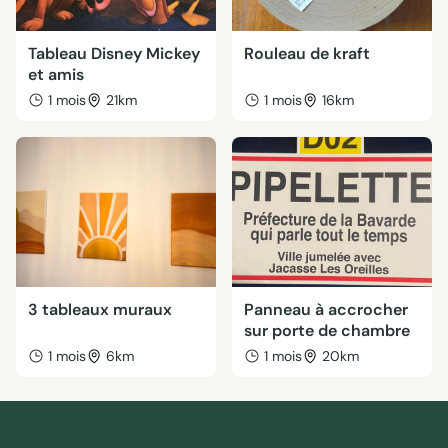
Tableau Disney Mickey
Rouleau de kraft
et amis
1 mois
21km
1 mois
16km
3 tableaux muraux
Panneau à accrocher
sur porte de chambre
1 mois
6km
1 mois
20km