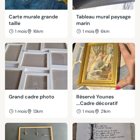
Carte murale grande
Tableau mural paysage
taille
marin
1 mois
16km
1 mois
6km
Grand cadre photo
Réservé Younes
...Cadre décoratif
1 mois
13km
1 mois
21km