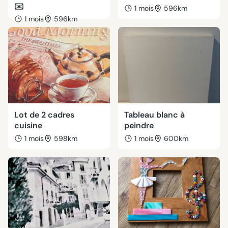
✉️
1 mois
596km
1 mois
596km
Lot de 2 cadres
Tableau blanc à
cuisine
peindre
1 mois
598km
1 mois
600km