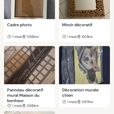
Cadre photo
Miroir décoratif
1 mois
598km
1 mois
601km
Panneau décoratif
Décoration murale
mural Maison du
chien
bonheur
1 mois
597km
1 mois
598km