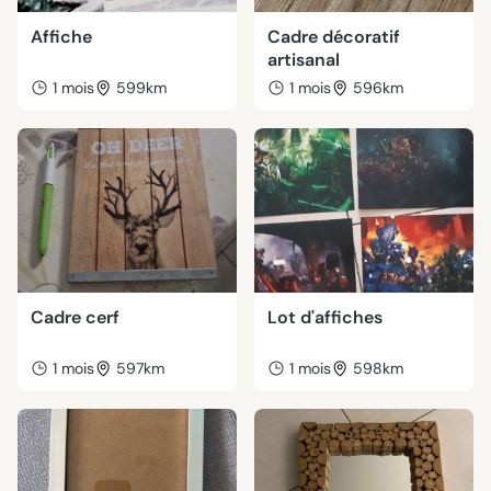
Affiche
Cadre décoratif
artisanal
1 mois
599km
1 mois
596km
Cadre cerf
Lot d'affiches
1 mois
597km
1 mois
598km