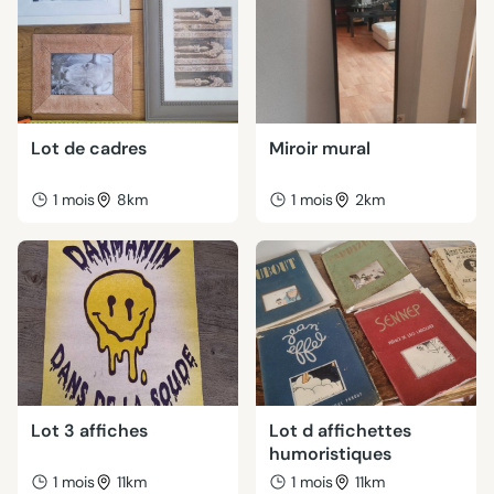
Lot de cadres
Miroir mural
1 mois
8km
1 mois
2km
Lot 3 affiches
Lot d affichettes
humoristiques
1 mois
11km
1 mois
11km