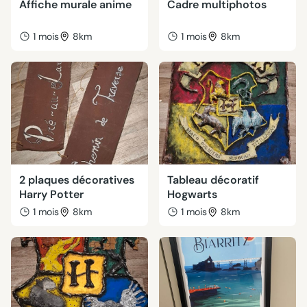
Affiche murale anime
Cadre multiphotos
1 mois
8km
1 mois
8km
2 plaques décoratives
Tableau décoratif
Harry Potter
Hogwarts
1 mois
8km
1 mois
8km