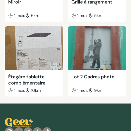
Miroir
Grille à rangement
1 mois
6km
1 mois
5km
Étagère tablette
Lot 2 Cadres photo
complémentaire
1 mois
10km
1 mois
9km