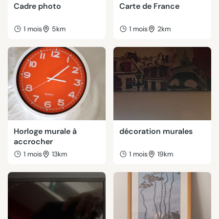
Cadre photo
Carte de France
1 mois
5km
1 mois
2km
Horloge murale à
décoration murales
accrocher
1 mois
13km
1 mois
19km