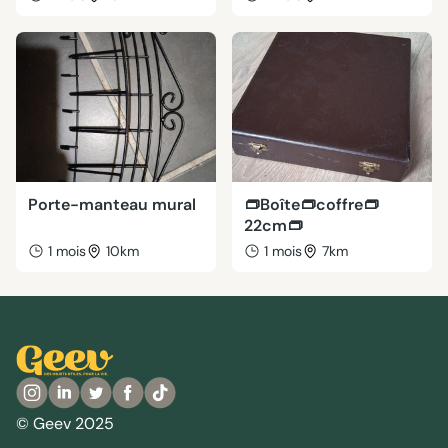
Porte-manteau mural
👝Boîte👝coffre👝
22cm👝
1 mois
10km
1 mois
7km
© Geev 2025