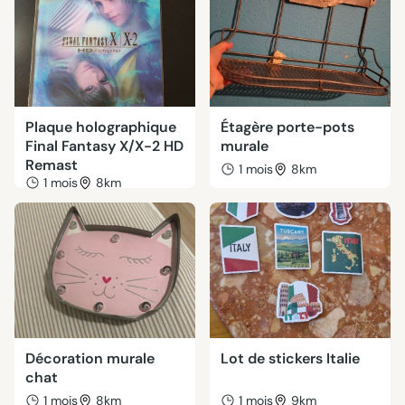
Plaque holographique
Étagère porte-pots
Final Fantasy X/X-2 HD
murale
Remast
1 mois
8km
1 mois
8km
Décoration murale
Lot de stickers Italie
chat
1 mois
8km
1 mois
9km