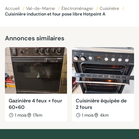
Accueil
/
Val-de-Marne
/
Électroménager
/
Cuisinière
/
Cuisinière induction et four pose libre Hotpoint A
Annonces similaires
Gazinière 4 feux + four
Cuisinière équipée de
60×60
2 fours
1 mois
17km
1 mois
4km