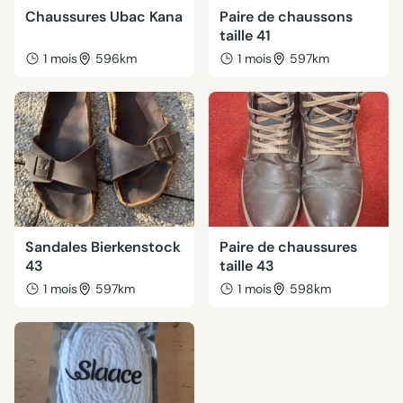
Chaussures Ubac Kana
Paire de chaussons
taille 41
1 mois
596km
1 mois
597km
Sandales Bierkenstock
Paire de chaussures
43
taille 43
1 mois
597km
1 mois
598km