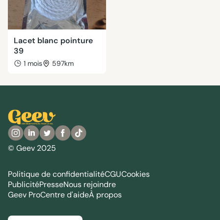
Lacet blanc pointure
39
1 mois
597km
© Geev 2025
Politique de confidentialité
CGU
Cookies
Publicité
Presse
Nous rejoindre
Geev Pro
Centre d'aide
À propos