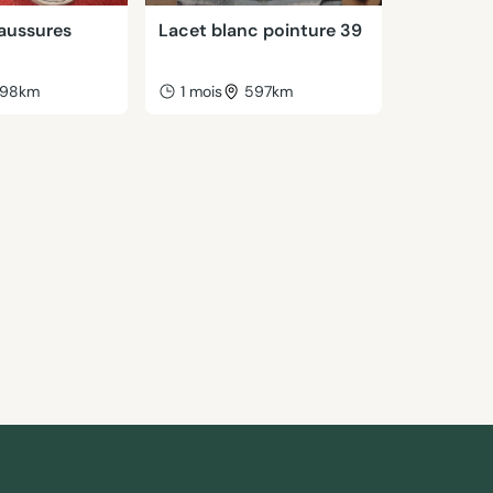
haussures
Lacet blanc pointure 39
98km
1 mois
597km