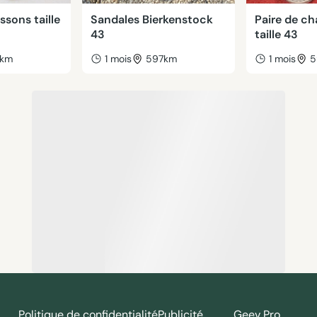
ssons taille
Sandales Bierkenstock
Paire de c
43
taille 43
7km
1 mois
597km
1 mois
5
Politique de confidentialité
Publicité
Geev Pro