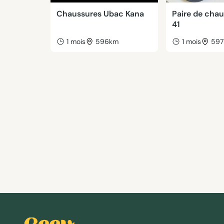
Chaussures Ubac Kana
Paire de chau
41
1 mois
596km
1 mois
59